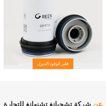
فلتر الوقود/الديزل
عن
شركة تشجيانغ تشنهانغ للتجارة