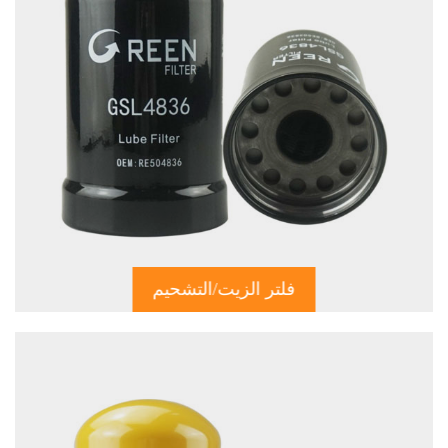
فلتر الزيت/التشحيم