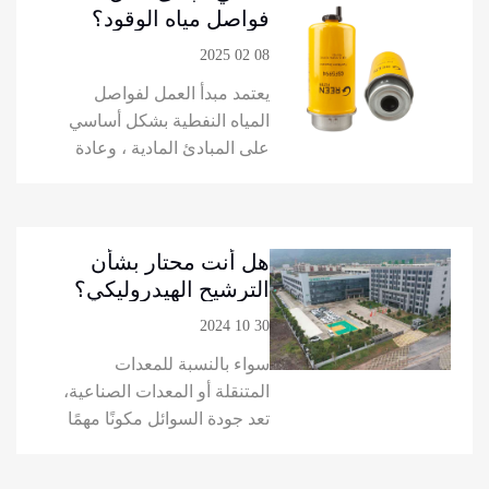
المصنعة الرائدة وتقدم الأداء
فواصل مياه الوقود؟
الأمثل حتى في ظل الظروف
08 02 2025
القاسية.
يعتمد مبدأ العمل لفواصل
المياه النفطية بشكل أساسي
على المبادئ المادية ، وعادة
ما يفصل الزيت والماء وفقًا
لكثافة مختلفة. بعد أن تدخل
مياه الصرف الزيتية الفاصل ،
بسبب انخفاض الكثافة في
هل أنت محتار بشأن
الزيت مقارنة بالماء ، سوف
الترشيح الهيدروليكي؟
يطفو الزيت على سطح الماء
اكسر الضباب وكن
30 10 2024
أثناء مغامرة الماء ، وبالتالي
بارعًا في تقنية الفلتر
سواء بالنسبة للمعدات
تحقيق فصل مياه الزيت.
الهيدروليكي المتطورة!
المتنقلة أو المعدات الصناعية،
تعد جودة السوائل مكونًا مهمًا
لموثوقية النظام الهيدروليكي.
يعد التلوث بالجسيمات أو