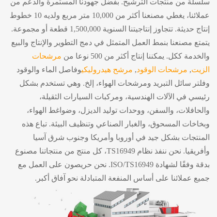
سلسلة من منتجات الترشيح. بفضل جهودنا المستمرة والدعم من
عملائنا، يغطي مصنعنا أكثر من 10,000 متر مربع ولديه 10 خطوط
إنتاج حديثة. تتجاوز إنتاجيتنا السنوية 1,500,000 قطعة أو مجموعة.
يتمتع مصنعنا بنمط العمل المتمثل في دمج التطوير والإنتاج والبيع
والخدمة ككل. يمكننا إنتاج أكثر من 500 نوعا من
مرشحات
الزيت
,
مرشحات الوقود
,
مرشح هيدروليكي
وفاصل الماء والوقود
وفلتر سائل التبريد ومرشحات الهواء، إلخ. وهي تستخدم بشكل
رئيسي في الآلات الهندسية، ومركبات السيارات الثقيلة،
والحافلات، والسفن، ووحدات توليد الديزل، وضواغط الهواء،
وبخاخات المسحوق، والغبار الصناعي وتنظيف البيئة. تباع هذه
المنتجات بشكل جيد في أوروبا وأمريكا وجنوب شرق آسيا
وأفريقيا. نحن ننفذ نظام TS16949، كل منتج من منتجاتنا مصنوع
بدقة وفقًا لشهادة ISO/TS16949. نحن حريصون على العمل مع
جميع عملائنا على أساس المنفعة المتبادلة نحو آفاق أكبر.