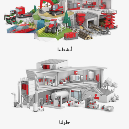
أنشطتنا
حلولنا