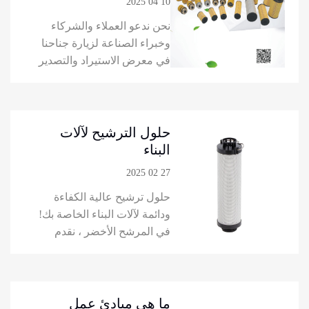
10 04 2025
المرشح الأخضر
نحن ندعو العملاء والشركاء
وخبراء الصناعة لزيارة جناحنا
في معرض الاستيراد والتصدير
(Canton Fair). تعرف على
أحدث ابتكاراتنا ، بما في ذلك
المرشحات النفطية
والمرشحات الهيدروليكية
حلول الترشيح لآلات
والمرشحات الأخرى ،
البناء
واستكشف كيف أن حلول
27 02 2025
المرشح الأخضر تدفع الكفاءة
حلول ترشيح عالية الكفاءة
والموثوقية والابتكار عبر
ودائمة لآلات البناء الخاصة بك!
الصناعات.
في المرشح الأخضر ، نقدم
مجموعة واسعة من حلول
الترشيح عالية الجودة لآلات
البناء الخاصة بك. تأتي
مرشحاتنا من الشركات
ما هي مبادئ عمل