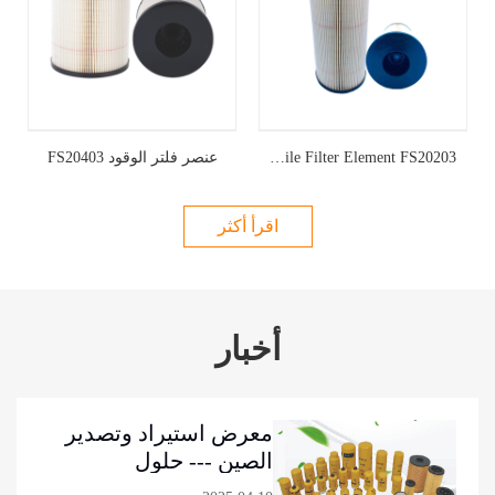
Cross Reference File Filter Element FS20203
عنصر فلتر الوقود FS20403
اقرأ أكثر
أخبار
معرض استيراد وتصدير
الصين --- حلول
المرشح الهيدروليكي