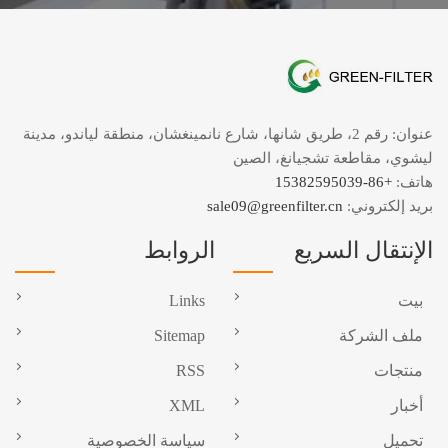
عنوان: رقم 2، طريق شانها، شارع نانمينغشان، منطقة لياندو، مدينة
ليشوي، مقاطعة تشجيانغ، الصين
هاتف:
+86-15382595039
بريد إلكتروني:
sale09@greenfilter.cn
الإنتقال السريع
الروابط
بيت
Links
ملف الشركة
Sitemap
منتجات
RSS
أخبار
XML
تحميل
سياسة الخصوصية