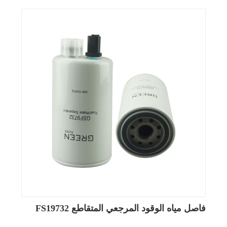
فاصل مياه الوقود المرجعي المتقاطع FS19732