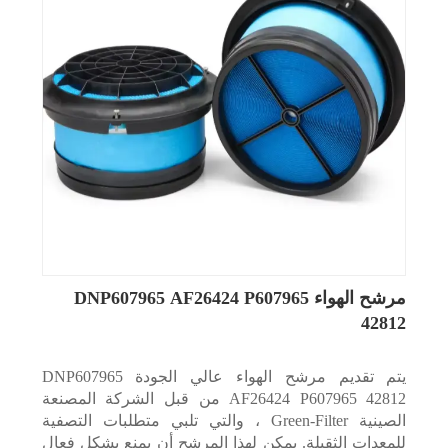
مرشح الهواء DNP607965 AF26424 P607965
42812
يتم تقديم مرشح الهواء عالي الجودة DNP607965
AF26424 P607965 42812 من قبل الشركة المصنعة
الصينية Green-Filter ، والتي تلبي متطلبات التصفية
للمعدات الثقيلة. يمكن لهذا المرشح أن يمنع بشكل فعال