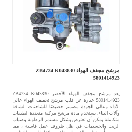
مرشح مجفف الهواء ZB4734 K043830
5801414923
يعد مرشح مجفف الهواء الأخضر ZB4734 K043830
5801414923 عبارة عن قلب مرشح تجفيف الهواء عالي
الأداء وعالي الجودة مصمم خصيصًا للشاحنات الشاقة
وآلات البناء. يستخدم مادة مرشح مركبة متعددة الطبقات
متكاملة يمكن أن تعترض بشكل مستمر الرطوبة وضباب
الزيت والجسيمات في ظل ظروف عمل قاسية ، مما